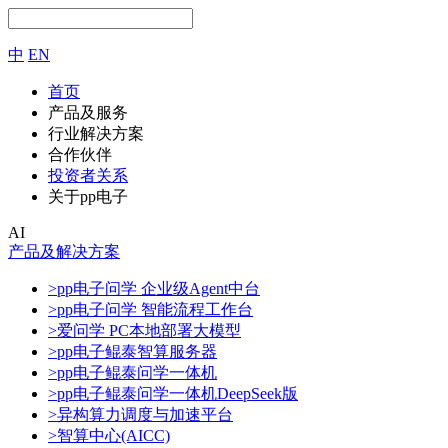
中
EN
首页
产品及服务
行业解决方案
合作伙伴
投资者关系
关于pp电子
AI
产品及解决方案
>pp电子问学 企业级Agent中台
>pp电子问学 智能流程工作台
>爱问学 PC本地部署大模型
>pp电子鲲泰智算服务器
>pp电子鲲泰问学一体机
>pp电子鲲泰问学一体机DeepSeek版
>异构算力调度与加速平台
>智算中心(AICC)