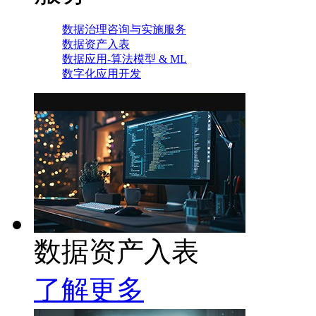
数据治理咨询与实施服务
数据资产入表
数据应用-算法模型 & ML
数字化应用开发
数据资产入表
了解更多