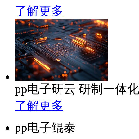
了解更多
pp电子研云 研制一体
了解更多
pp电子鲲泰