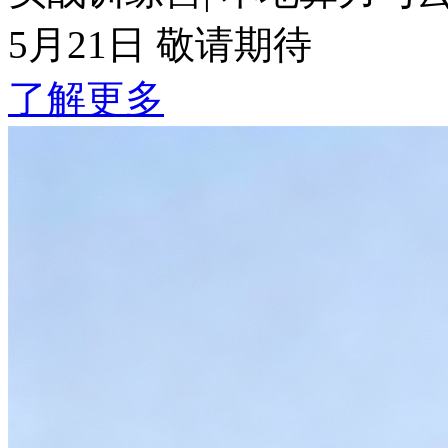
5月21日 敬请期待
了解更多