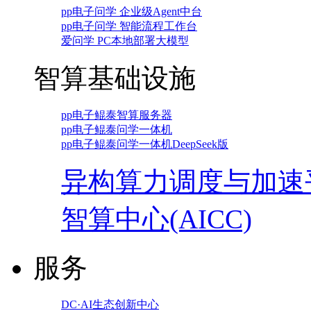
pp电子问学 企业级Agent中台
pp电子问学 智能流程工作台
爱问学 PC本地部署大模型
智算基础设施
pp电子鲲泰智算服务器
pp电子鲲泰问学一体机
pp电子鲲泰问学一体机DeepSeek版
异构算力调度与加速
智算中心(AICC)
服务
DC·AI生态创新中心