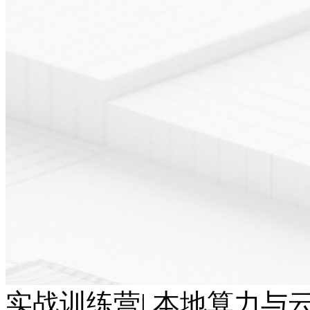
实战训练营| 本地算力与云端Token波