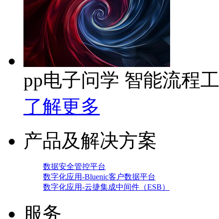
pp电子问学 智能流程
了解更多
产品及解决方案
数据安全管控平台
数字化应用-Bluenic客户数据平台
数字化应用-云捷集成中间件（ESB）
服务