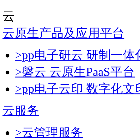
云
云原生产品及应用平台
>pp电子研云 研制一
>磐云 云原生PaaS平台
>pp电子云印 数字化
云服务
>云管理服务