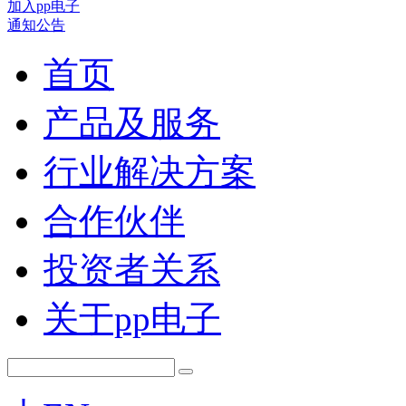
加入pp电子
通知公告
首页
产品及服务
行业解决方案
合作伙伴
投资者关系
关于pp电子