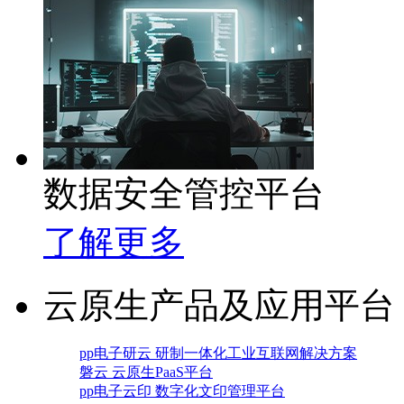
数据安全管控平台
了解更多
云原生产品及应用平台
pp电子研云 研制一体化工业互联网解决方案
磐云 云原生PaaS平台
pp电子云印 数字化文印管理平台