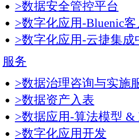
>数据安全管控平台
>数字化应用-Blueni
>数字化应用-云捷集成
服务
>数据治理咨询与实施
>数据资产入表
>数据应用-算法模型 & 
>数字化应用开发