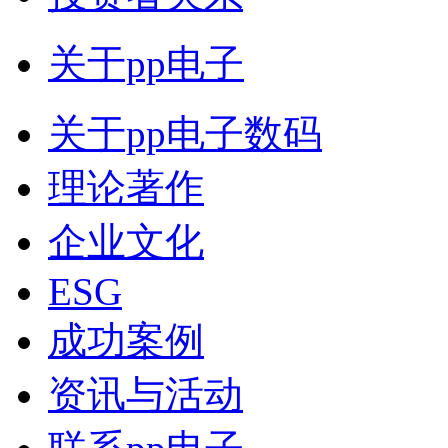
关于pp电子
关于pp电子数码
理论著作
企业文化
ESG
成功案例
资讯与活动