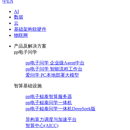
中
EN
AI
数据
云
基础架构软硬件
物联网
产品及解决方案
pp电子问学
pp电子问学 企业级Agent中台
pp电子问学 智能流程工作台
爱问学 PC本地部署大模型
智算基础设施
pp电子鲲泰智算服务器
pp电子鲲泰问学一体机
pp电子鲲泰问学一体机DeepSeek版
异构算力调度与加速平台
智算中心(AICC)