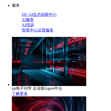
服务
DC·AI生态创新中心
AI服务
AI培训
智算中心运营服务
pp电子问学 企业级Agent中台
了解更多