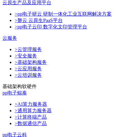
云原生产品及应用平台
>pp电子研云 研制一体化工业互联网解决方案
>磐云 云原生PaaS平台
>pp电子云印 数字化文印管理平台
云服务
>云管理服务
>安全服务
>基础架构服务
>云应用服务
>云培训服务
基础架构软硬件
pp电子鲲泰
>AI算力服务器
>通用算力服务器
>计算终端产品
>数据通信产品
pp电子云科