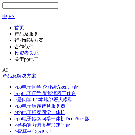
中
EN
首页
产品及服务
行业解决方案
合作伙伴
投资者关系
关于pp电子
AI
产品及解决方案
>pp电子问学 企业级Agent中台
>pp电子问学 智能流程工作台
>爱问学 PC本地部署大模型
>pp电子鲲泰智算服务器
>pp电子鲲泰问学一体机
>pp电子鲲泰问学一体机DeepSeek版
>异构算力调度与加速平台
>智算中心(AICC)